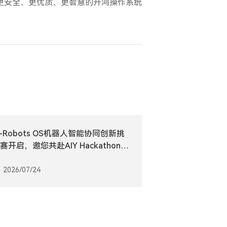
更安全、更优质、更智慧的开鸿操作系统
-Robots OS机器人智能协同创新挑
赛开启，邀您共赴AIY Hackathon
026
2026/07/24