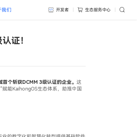
于我们
开发者
生态服务中心
级认证！
首个斩获DCMM 3级认证的企业。
这
KaihongOS生态体系，助推中国
各行业的数字化和智慧化转型提供基础软件