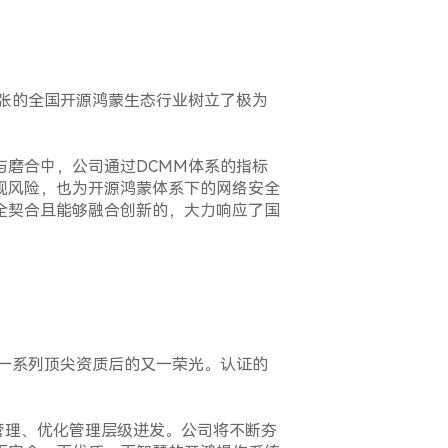
张的全国开源鸿蒙生态行业树立了极为
磨合中，公司通过DCMM体系的指标
规风险，也为开源鸿蒙体系下的网络安全
全契合且能够融合创新的，大力响应了国
证等一系列顶尖资质后的又一荣光。认证的
管理、优化管理层级迸发。公司将不断夯