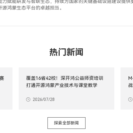
能力赋能研发与智联生态，持续为国家的关键基础设施建设提供
开源鸿蒙生态平台的卓越担当。
热门新闻
大赛
覆盖16省42校！深开鸿公益师资培训
M
用
打通开源鸿蒙产业技术与课堂教学
战
2
2026/07/28
探索全部新闻