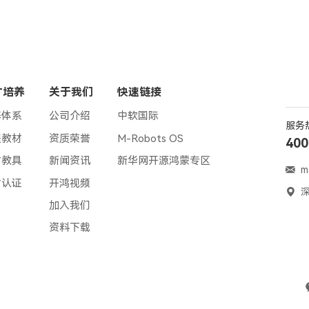
才培养
关于我们
快速链接
养体系
公司介绍
中软国际
服务
程教材
资质荣誉
M-Robots OS
400
材教具
新闻资讯
新华网开源鸿蒙专区
m
才认证
开鸿视频
加入我们
资料下载