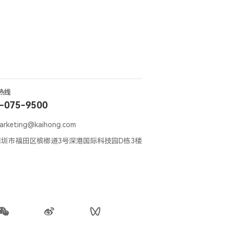
热线
-075-9500
arketing@kaihong.com
深圳市福田区槟榔道3号深港国际科技园D栋3楼