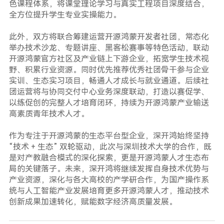
色课程体系，将课堂理论学习与真实工程项目深度结合，
全方位提升学生专业实操能力。
此外，双方将联合筹建运营开源鸿蒙开发者社团，常态化
举办技术沙龙、专题讲座、黑客松赛事等特色活动，联动
开源鸿蒙官方社区及产业链上下游企业，拓宽学生技术视
野、积累行业资源。同时优先推荐优秀社团骨干参与企业
实训、生态实习项目，畅通人才成长与就业通道。后续社
团运营将与协同交付中心业务深度联动，打造以赛促学、
以练促创的完整人才培育闭环，持续为开源鸿蒙产业输送
高素质青年技术人才。
作为专注于开源鸿蒙的生态平台型企业，深开鸿始终坚持
“技术 + 生态” 双轮驱动，此次与深圳技术大学的合作，既
是对产教融合模式的深化探索，更是开源鸿蒙人才生态布
局的关键落子。未来，深开鸿将继续发挥自身技术优势与
产业资源，深化与各大高校的产学研合作，为国产操作系
统与人工智能产业发展培育更多开源鸿蒙人才，推动技术
创新成果加速转化，赋能数字经济高质量发展。