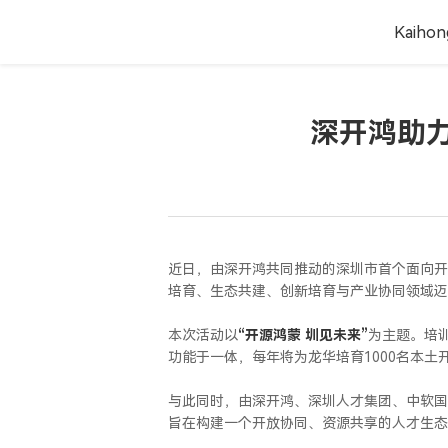
Kaiho
深开鸿助
近日，由深开鸿共同推动的
深圳市
首个面向开
培育、生态共建、创新培育与产业协同领域迈
本次活动以
“开源鸿蒙 圳见未来”
为主题。培
功能于一体，每年将为龙华培育1000名本
与此同时，由深开鸿、深圳人才集团、中软国
旨在构建一个开放协同、资源共享的人才生态