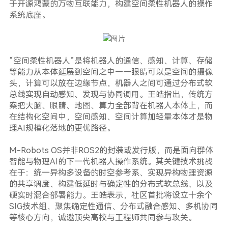
于开源鸿蒙的万物互联能力，构建空间柔性机器人的操作
系统底座。
“空间柔性机器人”是将机器人的通信、感知、计算、存储
等能力从本体延展到空间之中——眼睛可以是空间的摄像
头，计算可以放在边缘节点，机器人之间可通过分布式软
总线实现自动感知、发现与协同调用。王皓指出，传统方
案把大脑、眼睛、地图、算力全部背在机器人本体上，而
在结构化空间中，空间感知、空间计算加轻量本体才是物
理AI规模化落地的更优路径。
M-Robots OS并非ROS2的封装或发行版，而是面向群体
智能与物理AI的下一代机器人操作系统。其关键技术挑战
在于：统一异构多设备的时空参考系、实现异构物理资源
的共享调度、构建低延时与确定性的分布式软总线、以及
硬实时混合部署能力。王皓表示，社区首批将设立十余个
SIG技术组，聚焦确定性通信、分布式融合感知、多机协同
等核心方向，诚邀顶尖高校与工程师共同参与攻关。