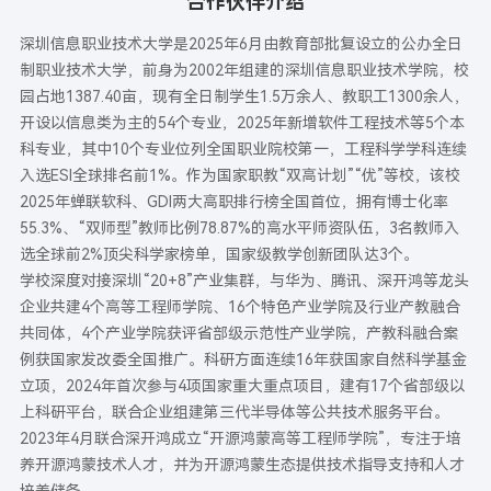
合作伙伴介绍
深圳信息职业技术大学是2025年6月由教育部批复设立的公办全日
制职业技术大学，前身为2002年组建的深圳信息职业技术学院，校
园占地1387.40亩，现有全日制学生1.5万余人、教职工1300余人，
开设以信息类为主的54个专业，2025年新增软件工程技术等5个本
科专业，其中10个专业位列全国职业院校第一，工程科学学科连续
入选ESI全球排名前1%。作为国家职教“双高计划”“优”等校，该校
2025年蝉联软科、GDI两大高职排行榜全国首位，拥有博士化率
55.3%、“双师型”教师比例78.87%的高水平师资队伍，3名教师入
选全球前2%顶尖科学家榜单，国家级教学创新团队达3个。
学校深度对接深圳“20+8”产业集群，与华为、腾讯、深开鸿等龙头
企业共建4个高等工程师学院、16个特色产业学院及行业产教融合
共同体，4个产业学院获评省部级示范性产业学院，产教科融合案
例获国家发改委全国推广。科研方面连续16年获国家自然科学基金
立项，2024年首次参与4项国家重大重点项目，建有17个省部级以
上科研平台，联合企业组建第三代半导体等公共技术服务平台。
2023年4月联合深开鸿成立“开源鸿蒙高等工程师学院”，专注于培
养开源鸿蒙技术人才，并为开源鸿蒙生态提供技术指导支持和人才