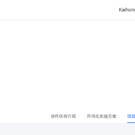
Kaiho
河北高速集团“冀
合作伙伴介绍
开鸿化实施方案
项