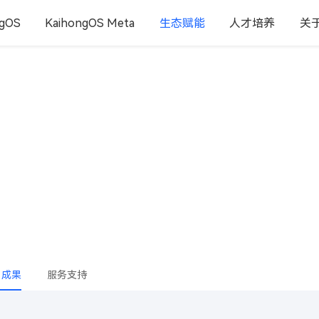
ngOS
KaihongOS Meta
生态赋能
人才培养
关
鸿”数字底座
目成果
服务支持