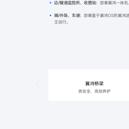
边/隧道监控所、收费站：
部署冀鸿一体机
端/外场、车道：
部署基于冀鸿OS的冀鸿
主运行。
冀鸿桥梁
质安全、高效养护